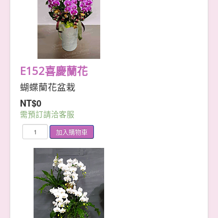
E152喜慶蘭花
蝴蝶蘭花盆栽
NT$0
需預訂請洽客服