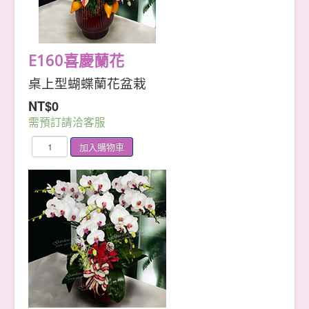
E160喜慶蘭花
桌上型蝴蝶蘭花盆栽
NT$0
需預訂請洽客服