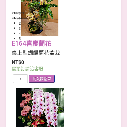
聖誕節
春 節
0
庭園精緻花坊
掃碼支付平台
1
www.garden.com.tw
信用卡支付
2
Google Pay
3
Apple Pay
4
信用卡掃碼支付
5
LInePay
E164喜慶蘭花
台灣Pay
台灣Pay(信用卡)
桌上型蝴蝶蘭花盆栽
台灣Pay(金融卡)
NT$0
植物養護
表單下載
需預訂請洽客服
訂購單下載
線上訂購(無購物車)
卡片書寫
喬遷&開幕
陞遷&業績
婚禮&祝壽
各行&各業
選舉&當選
友誼&感謝
男孩&女孩
各式敬輓詞