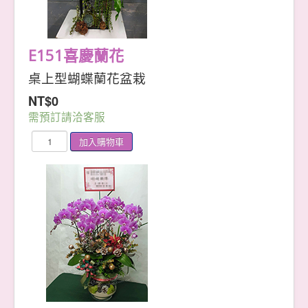
E151喜慶蘭花
桌上型蝴蝶蘭花盆栽
NT$0
需預訂請洽客服