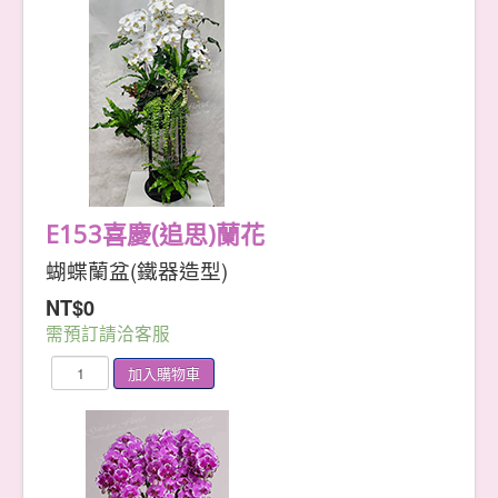
E153喜慶(追思)蘭花
蝴蝶蘭盆(鐵器造型)
NT$0
需預訂請洽客服