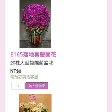
永生花系
包月設計
藝術花籃
喜慶花籃
追思花籃
大型花籃
典雅蘭花
喜慶蘭花
桌上型
落地型
追思蘭花
E165落地喜慶蘭花
單品蘭花
綠色植栽
20株大型蝴蝶蘭盆栽
落地型盆景
桌上型盆景
NT$0
幸運竹
多肉植物
需預訂請洽客服
精緻小品
會場設計
繽紛婚禮
會議&頒獎
居家空間
節日花禮
情人節
母親節