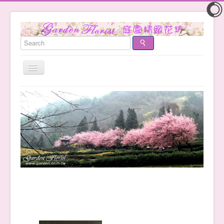
切
換
導
首頁
覽
首頁
品牌故事
客服中心
訂購需知
常見問題
付款方式
運費計算
最新作品
產品目錄
花藝創作
浪漫花束
時尚盆花
NewBaby
水果花籃
胸花腕花